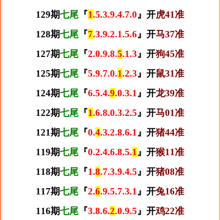
129期
七尾
『
1
.5.3.9.4.7.0
』开
虎41准
128期
七尾
『
7
.3.9.2.1.5.6
』开
马37准
127期
七尾
『
2.0.9.8.
5
.1.3
』开
狗45准
125期
七尾
『
5.9.7.0.
1
.2.3
』开
鼠31准
124期
七尾
『
6.5.4.
9
.0.3.1
』开
龙39准
122期
七尾
『
1
.6.8.0.3.2.5
』开
马01准
121期
七尾
『
0.
4
.3.2.8.6.1
』开
猪44准
119期
七尾
『
0.2.4.6.8.5.
1
』开
猴11准
118期
七尾
『
1.
8
.7.3.9.4.5
』开
猪08准
117期
七尾
『
2.
6
.9.5.7.3.1
』开
兔16准
116期
七尾
『
3.8.6.
2
.0.9.5
』开
鸡22准