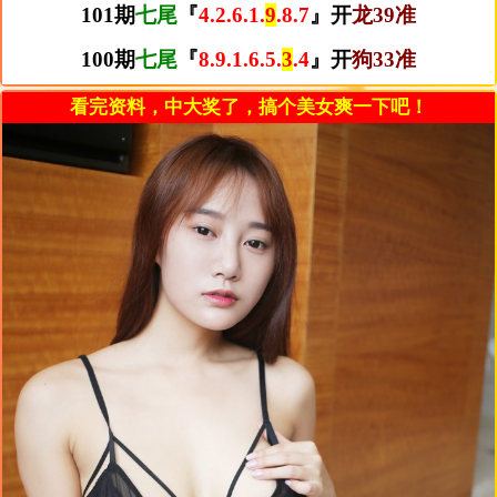
101期
七尾
『
4.2.6.1.
9
.8.7
』开
龙39准
100期
七尾
『
8.9.1.6.5.
3
.4
』开
狗33准
看完资料，中大奖了，搞个美女爽一下吧！