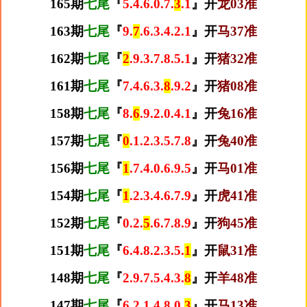
165期
七尾
『
5.4.6.0.7.
3
.1
』开
龙03准
163期
七尾
『
9.
7
.6.3.4.2.1
』开
马37准
162期
七尾
『
2
.9.3.7.8.5.1
』开
猪32准
161期
七尾
『
7.4.6.3.
8
.9.2
』开
猪08准
158期
七尾
『
8.
6
.9.2.0.4.1
』开
兔16准
157期
七尾
『
0
.1.2.3.5.7.8
』开
兔40准
156期
七尾
『
1
.7.4.0.6.9.5
』开
马01准
154期
七尾
『
1
.2.3.4.6.7.9
』开
虎41准
152期
七尾
『
0.2.
5
.6.7.8.9
』开
狗45准
151期
七尾
『
6.4.8.2.3.5.
1
』开
鼠31准
148期
七尾
『
2.9.7.5.4.3.
8
』开
羊48准
147期
七尾
『
6.2.1.4.8.0.
3
』开
马13准