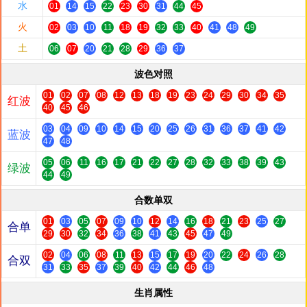
水
01
14
15
22
23
30
31
44
45
火
02
03
10
11
18
19
32
33
40
41
48
49
土
06
07
20
21
28
29
36
37
波色对照
01
02
07
08
12
13
18
19
23
24
29
30
34
35
红波
40
45
46
03
04
09
10
14
15
20
25
26
31
36
37
41
42
蓝波
47
48
05
06
11
16
17
21
22
27
28
32
33
38
39
43
绿波
44
49
合数单双
01
03
05
07
09
10
12
14
16
18
21
23
25
27
合单
29
30
32
34
36
38
41
43
45
47
49
02
04
06
08
11
13
15
17
19
20
22
24
26
28
合双
31
33
35
37
39
40
42
44
46
48
生肖属性