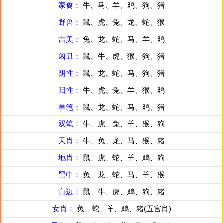
家禽：
牛、马、羊、鸡、狗、猪
野兽：
鼠、虎、兔、龙、蛇、猴
吉美：
兔、龙、蛇、马、羊、鸡
凶丑：
鼠、牛、虎、猴、狗、猪
阴性：
鼠、龙、蛇、马、狗、猪
阳性：
牛、虎、兔、羊、猴、鸡
单笔：
鼠、龙、蛇、马、鸡、猪
双笔：
牛、虎、兔、羊、猴、狗
天肖：
牛、兔、龙、马、猴、猪
地肖：
鼠、虎、蛇、羊、鸡、狗
黑中：
兔、龙、蛇、马、羊、猴
白边：
鼠、牛、虎、鸡、狗、猪
女肖：
兔、蛇、羊、鸡、猪(五宫肖)