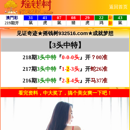
返回首页
见证奇迹★摇钱树932516.com★成就梦想
【3头中特】
218期
3头中特
『
0-0-0头
』开
？00准
217期
3头中特
『
1-
2
-3头
』开
蛇26准
216期
3头中特
『
2-
3
-4头
』开
马37准
看完资料，中大奖了，搞个美女爽一下吧！