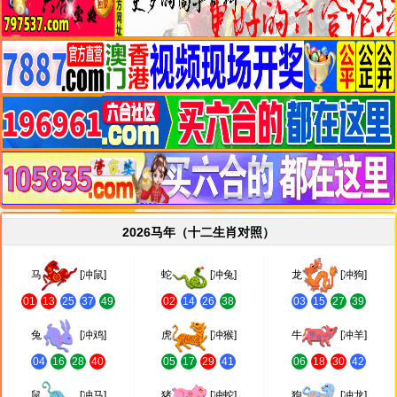
2026马年（十二生肖对照）
马
[冲鼠]
蛇
[冲兔]
龙
[冲狗]
01
13
25
37
49
02
14
26
38
03
15
27
39
兔
[冲鸡]
虎
[冲猴]
牛
[冲羊]
04
16
28
40
05
17
29
41
06
18
30
42
鼠
[冲马]
猪
[冲蛇]
狗
[冲龙]