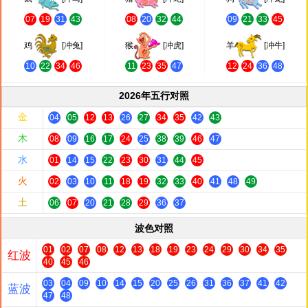
07
19
31
43
08
20
32
44
09
21
33
45
鸡
[冲兔]
猴
[冲虎]
羊
[冲牛]
10
22
34
46
11
23
35
47
12
24
36
48
2026年五行对照
金
04
05
12
13
26
27
34
35
42
43
木
08
09
16
17
24
25
38
39
46
47
水
01
14
15
22
23
30
31
44
45
火
02
03
10
11
18
19
32
33
40
41
48
49
土
06
07
20
21
28
29
36
37
波色对照
01
02
07
08
12
13
18
19
23
24
29
30
34
35
红波
40
45
46
03
04
09
10
14
15
20
25
26
31
36
37
41
42
蓝波
47
48