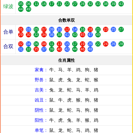
05
06
11
16
17
21
22
27
28
32
33
38
39
43
绿波
44
49
合数单双
01
03
05
07
09
10
12
14
16
18
21
23
25
27
合单
29
30
32
34
36
38
41
43
45
47
49
02
04
06
08
11
13
15
17
19
20
22
24
26
28
合双
31
33
35
37
39
40
42
44
46
48
生肖属性
家禽：
牛、马、羊、鸡、狗、猪
野兽：
鼠、虎、兔、龙、蛇、猴
吉美：
兔、龙、蛇、马、羊、鸡
凶丑：
鼠、牛、虎、猴、狗、猪
阴性：
鼠、龙、蛇、马、狗、猪
阳性：
牛、虎、兔、羊、猴、鸡
单笔：
鼠、龙、蛇、马、鸡、猪