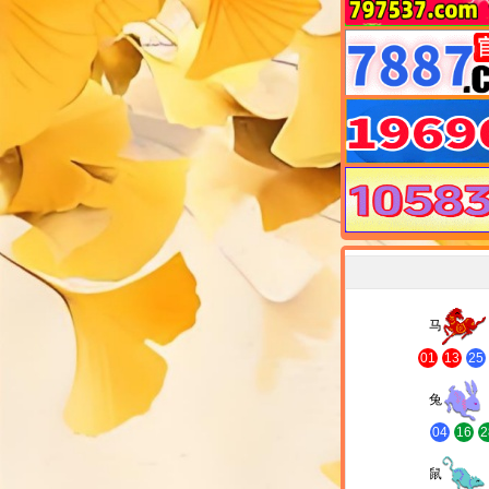
马
01
13
25
兔
04
16
2
鼠