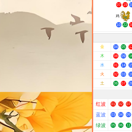
07
19
3
鸡
10
22
3
金
04
05
1
木
08
09
1
水
01
14
1
火
02
03
1
土
06
07
2
红波
01
02
07
蓝波
03
04
09
绿波
05
06
11