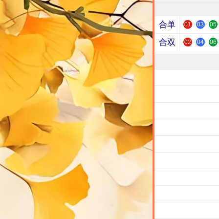
合单
01
03
05
合双
02
04
06