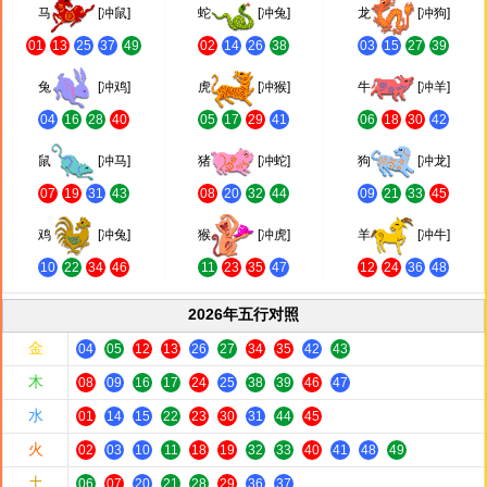
马
[冲鼠]
蛇
[冲兔]
龙
[冲狗]
01
13
25
37
49
02
14
26
38
03
15
27
39
兔
[冲鸡]
虎
[冲猴]
牛
[冲羊]
04
16
28
40
05
17
29
41
06
18
30
42
鼠
[冲马]
猪
[冲蛇]
狗
[冲龙]
07
19
31
43
08
20
32
44
09
21
33
45
鸡
[冲兔]
猴
[冲虎]
羊
[冲牛]
10
22
34
46
11
23
35
47
12
24
36
48
2026年五行对照
金
04
05
12
13
26
27
34
35
42
43
木
08
09
16
17
24
25
38
39
46
47
水
01
14
15
22
23
30
31
44
45
火
02
03
10
11
18
19
32
33
40
41
48
49
土
06
07
20
21
28
29
36
37