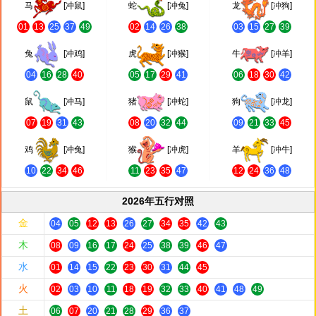
马
[冲鼠]
蛇
[冲兔]
龙
[冲狗]
01
13
25
37
49
02
14
26
38
03
15
27
39
兔
[冲鸡]
虎
[冲猴]
牛
[冲羊]
04
16
28
40
05
17
29
41
06
18
30
42
鼠
[冲马]
猪
[冲蛇]
狗
[冲龙]
07
19
31
43
08
20
32
44
09
21
33
45
鸡
[冲兔]
猴
[冲虎]
羊
[冲牛]
10
22
34
46
11
23
35
47
12
24
36
48
2026年五行对照
金
04
05
12
13
26
27
34
35
42
43
木
08
09
16
17
24
25
38
39
46
47
水
01
14
15
22
23
30
31
44
45
火
02
03
10
11
18
19
32
33
40
41
48
49
土
06
07
20
21
28
29
36
37