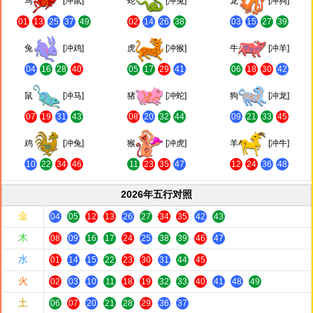
马
[冲鼠]
蛇
[冲兔]
龙
[冲狗]
01
13
25
37
49
02
14
26
38
03
15
27
39
兔
[冲鸡]
虎
[冲猴]
牛
[冲羊]
04
16
28
40
05
17
29
41
06
18
30
42
鼠
[冲马]
猪
[冲蛇]
狗
[冲龙]
07
19
31
43
08
20
32
44
09
21
33
45
鸡
[冲兔]
猴
[冲虎]
羊
[冲牛]
10
22
34
46
11
23
35
47
12
24
36
48
2026年五行对照
金
04
05
12
13
26
27
34
35
42
43
木
08
09
16
17
24
25
38
39
46
47
水
01
14
15
22
23
30
31
44
45
火
02
03
10
11
18
19
32
33
40
41
48
49
土
06
07
20
21
28
29
36
37