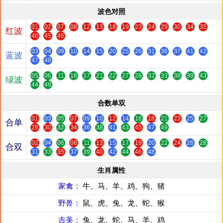
波色对照
01
02
07
08
12
13
18
19
23
24
29
30
34
35
红波
40
45
46
03
04
09
10
14
15
20
25
26
31
36
37
41
42
蓝波
47
48
05
06
11
16
17
21
22
27
28
32
33
38
39
43
绿波
44
49
合数单双
01
03
05
07
09
10
12
14
16
18
21
23
25
27
合单
29
30
32
34
36
38
41
43
45
47
49
02
04
06
08
11
13
15
17
19
20
22
24
26
28
合双
31
33
35
37
39
40
42
44
46
48
生肖属性
家禽：
牛、马、羊、鸡、狗、猪
野兽：
鼠、虎、兔、龙、蛇、猴
吉美：
兔、龙、蛇、马、羊、鸡